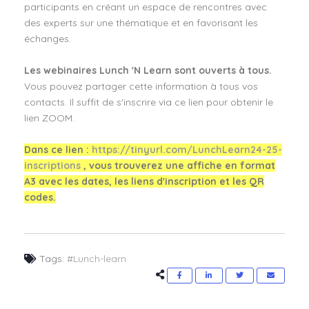
participants en créant un espace de rencontres avec
des experts sur une thématique et en favorisant les
échanges.
Les webinaires Lunch 'N Learn sont ouverts à tous.
Vous pouvez partager cette information à tous vos
contacts. Il suffit de s'inscrire via ce lien pour obtenir le
lien ZOOM.
Dans ce lien :
https://tinyurl.com/LunchLearn24-25-
inscriptions
, vous trouverez une affiche en format
A3 avec les dates, les liens d'inscription et les QR
codes.
Tags:
#Lunch-learn